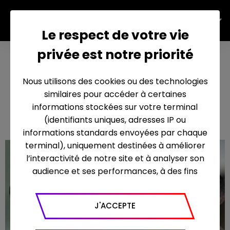
FR
Le respect de votre vie
privée est notre priorité
AMAZONIE - Les
civilisations
Nous utilisons des cookies ou des technologies
oubliées de la
similaires pour accéder à certaines
forêt
informations stockées sur votre terminal
(identifiants uniques, adresses IP ou
informations standards envoyées par chaque
terminal), uniquement destinées à améliorer
l’interactivité de notre site et à analyser son
audience et ses performances, à des fins
statistiques. Nous utilisons à ce titre l’outil
Google Analytics pour générer des rapports
J'ACCEPTE
sur le trafic (nombre de visites, temps passé
sur le site, nombre de pages vues en moyenne,