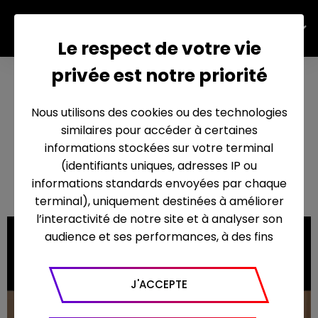
FR
Le respect de votre vie
privée est notre priorité
Année
zéro
Nous utilisons des cookies ou des technologies
(enfin la
similaires pour accéder à certaines
retraite
informations stockées sur votre terminal
5 octobre 2018
(identifiants uniques, adresses IP ou
?)
informations standards envoyées par chaque
terminal), uniquement destinées à améliorer
l’interactivité de notre site et à analyser son
audience et ses performances, à des fins
statistiques. Nous utilisons à ce titre l’outil
Google Analytics pour générer des rapports
J'ACCEPTE
sur le trafic (nombre de visites, temps passé
sur le site, nombre de pages vues en moyenne,