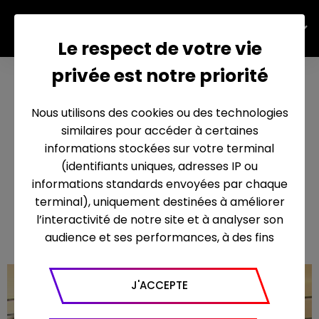
FR
Le respect de votre vie
privée est notre priorité
Défis
gastrono
Nous utilisons des cookies ou des technologies
miques
similaires pour accéder à certaines
pour
informations stockées sur votre terminal
(identifiants uniques, adresses IP ou
traiteurs
informations standards envoyées par chaque
d’except
terminal), uniquement destinées à améliorer
27 mars 2019
ion
l’interactivité de notre site et à analyser son
audience et ses performances, à des fins
statistiques. Nous utilisons à ce titre l’outil
Google Analytics pour générer des rapports
J'ACCEPTE
sur le trafic (nombre de visites, temps passé
sur le site, nombre de pages vues en moyenne,