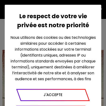
FR
Le respect de votre vie
privée est notre priorité
LES FEMMES ET
L'ASSASSIN
Nous utilisons des cookies ou des technologies
similaires pour accéder à certaines
informations stockées sur votre terminal
(identifiants uniques, adresses IP ou
informations standards envoyées par chaque
terminal), uniquement destinées à améliorer
l’interactivité de notre site et à analyser son
audience et ses performances, à des fins
statistiques. Nous utilisons à ce titre l’outil
Google Analytics pour générer des rapports
J'ACCEPTE
sur le trafic (nombre de visites, temps passé
sur le site, nombre de pages vues en moyenne,