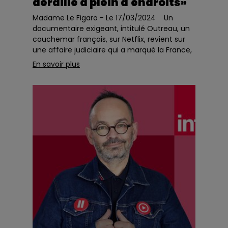
déraillé à plein d'endroits»
Madame Le Figaro - Le 17/03/2024 Un
documentaire exigeant, intitulé Outreau, un
cauchemar français, sur Netflix, revient sur
une affaire judiciaire qui a marqué la France,
mêlant véritables drames et faux réseau de
En savoir plus
trafi...