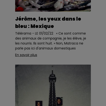
Jérôme, les yeux dans le
bleu : Mexique
Télérama - LE 01/02/22 « Ce sont comme
des animaux de compagnie, je les élève, je
les nourris. Ils sont huit. » Non, Matraca ne
parle pas ici d'animaux domestiques
ordinaires, ni même de petits&nb...
En savoir plus