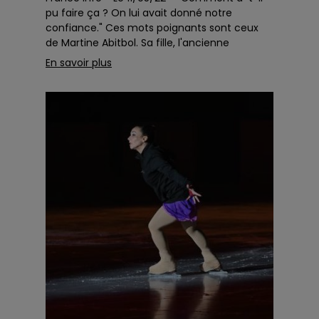
pu faire ça ? On lui avait donné notre
confiance." Ces mots poignants sont ceux
de Martine Abitbol. Sa fille, l'ancienne
patineuse artistique Sarah Abitbol, affirme
En savoir plus
que son e...