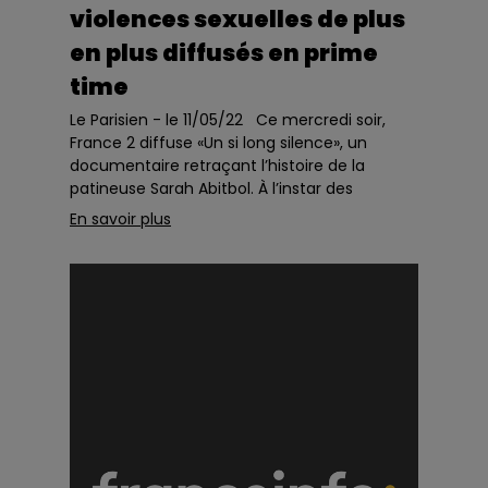
violences sexuelles de plus
en plus diffusés en prime
time
Le Parisien - le 11/05/22 Ce mercredi soir,
France 2 diffuse «Un si long silence», un
documentaire retraçant l’histoire de la
patineuse Sarah Abitbol. À l’instar des
téléfilms consacrés à Isabelle Demongeot et
En savoir plus
...