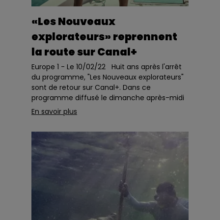
«Les Nouveaux
explorateurs» reprennent
la route sur Canal+
Europe 1 - Le 10/02/22 Huit ans après l'arrêt
du programme, "Les Nouveaux explorateurs"
sont de retour sur Canal+. Dans ce
programme diffusé le dimanche après-midi
entre 2007 et 2014, de jeunes partaient aux
En savoir plus
quatre coins du mon...