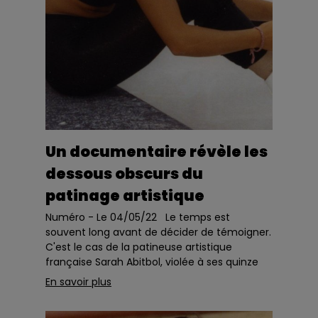
Un documentaire révèle les
dessous obscurs du
patinage artistique
Numéro - Le 04/05/22 Le temps est
souvent long avant de décider de témoigner.
C'est le cas de la patineuse artistique
française Sarah Abitbol, violée à ses quinze
ans par son ex-entraineur, qui après trente
En savoir plus
ans convoq...