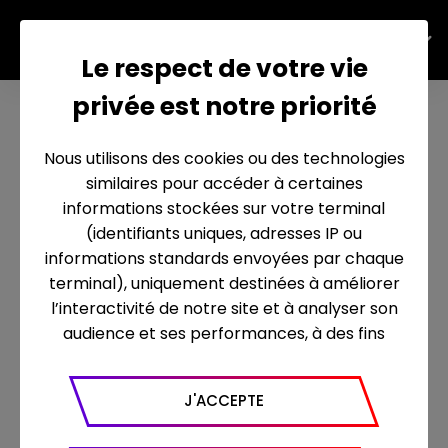
EN
Le respect de votre vie
privée est notre priorité
NEWS
Nous utilisons des cookies ou des technologies
similaires pour accéder à certaines
informations stockées sur votre terminal
(identifiants uniques, adresses IP ou
informations standards envoyées par chaque
terminal), uniquement destinées à améliorer
l’interactivité de notre site et à analyser son
audience et ses performances, à des fins
statistiques. Nous utilisons à ce titre l’outil
Google Analytics pour générer des rapports
J'ACCEPTE
sur le trafic (nombre de visites, temps passé
sur le site, nombre de pages vues en moyenne,