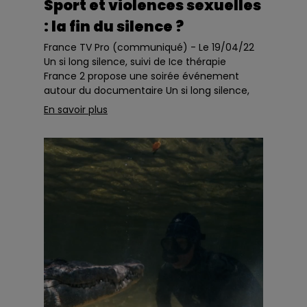
Sport et violences sexuelles
: la fin du silence ?
France TV Pro (communiqué) - Le 19/04/22
Un si long silence, suivi de Ice thérapie
France 2 propose une soirée événement
autour du documentaire Un si long silence,
qui retrace le parcours d...
En savoir plus