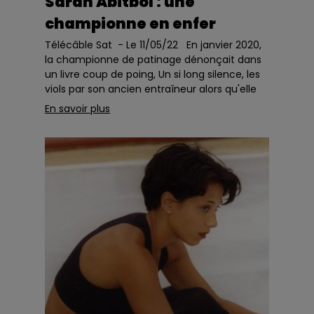
Sarah Abitbol : une
championne en enfer
Télécâble Sat - Le 11/05/22 En janvier 2020,
la championne de patinage dénonçait dans
un livre coup de poing, Un si long silence, les
viols par son ancien entraîneur alors qu'elle
était adolescente, ...
En savoir plus