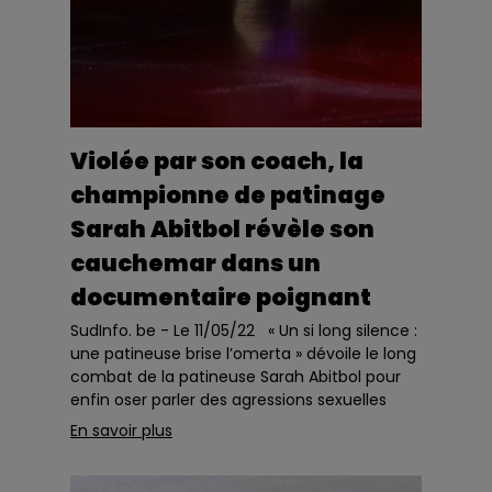
Violée par son coach, la
championne de patinage
Sarah Abitbol révèle son
cauchemar dans un
documentaire poignant
SudInfo. be - Le 11/05/22 « Un si long silence :
une patineuse brise l’omerta » dévoile le long
combat de la patineuse Sarah Abitbol pour
enfin oser parler des agressions sexuelles
subies durant son adolescence. Un
En savoir plus
témoignage qui...