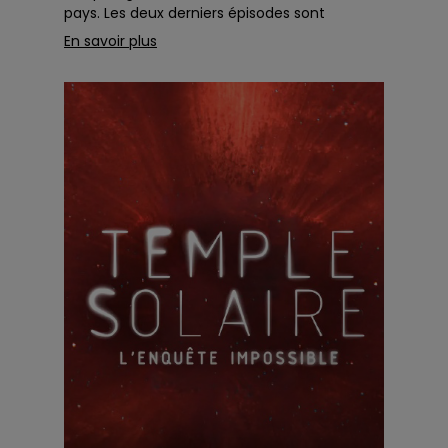
pays. Les deux derniers épisodes sont
diffusés vendredi. L’Ord...
En savoir plus