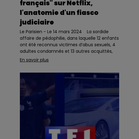
français" sur Netflix,
l'anatomie d'un fiasco
judiciaire
Le Parisien - Le 14 mars 2024 La sordide
affaire de pédophilie, dans laquelle 12 enfants
ont été reconnus victimes d’abus sexuels, 4
adultes condamnés et 13 autres acquittés,
hante toujours la mémoire collective. Une
En savoir plus
excel...