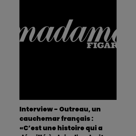
Interview - Outreau, un
cauchemar français :
«C’est une histoire qui a