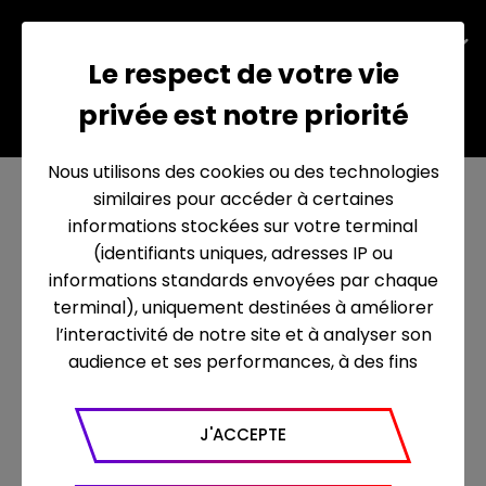
EN
Le respect de votre vie
privée est notre priorité
Toutes nos productions
Nous utilisons des cookies ou des technologies
similaires pour accéder à certaines
informations stockées sur votre terminal
(identifiants uniques, adresses IP ou
informations standards envoyées par chaque
terminal), uniquement destinées à améliorer
l’interactivité de notre site et à analyser son
audience et ses performances, à des fins
statistiques. Nous utilisons à ce titre l’outil
Google Analytics pour générer des rapports
J'ACCEPTE
sur le trafic (nombre de visites, temps passé
sur le site, nombre de pages vues en moyenne,